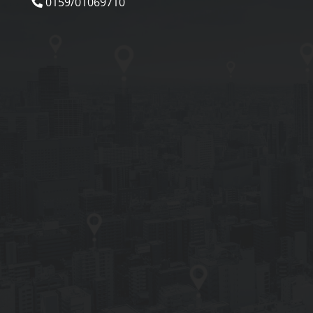
0159/01069710