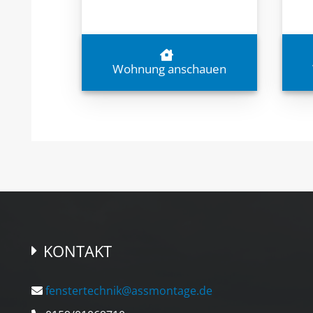
Wohnung anschauen
KONTAKT
fenstertechnik@assmontage.de