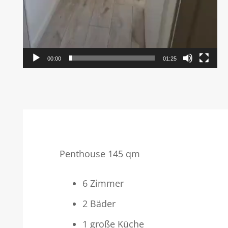
00:00
01:25
Penthouse 145 qm
6 Zimmer
2 Bäder
1 große Küche