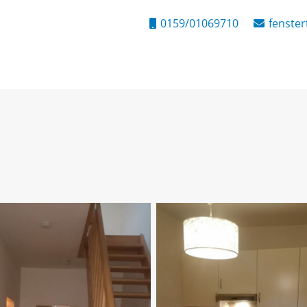
0159/01069710
fenste